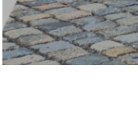
Setkání Jízdy 
10. 9. 2023
Chtěli bychom dodatečně poděkovat všem, kte