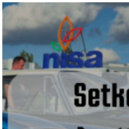
Přeskočit
na
obsah