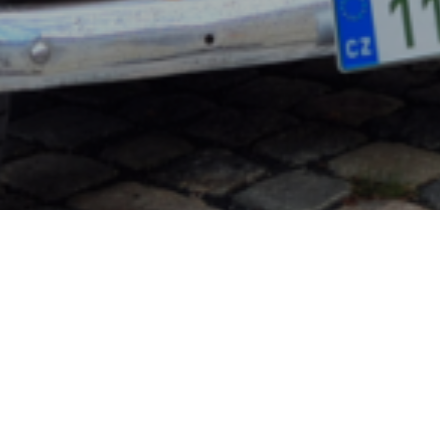
námi!
ázdnin účastí na povedeném
Setkání Jízdy