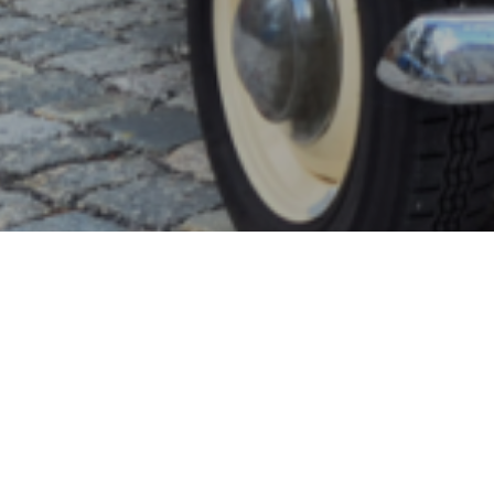
veteránů 2023 za 
ří s námi tak trochu „po našem“ oslavili závěr pr