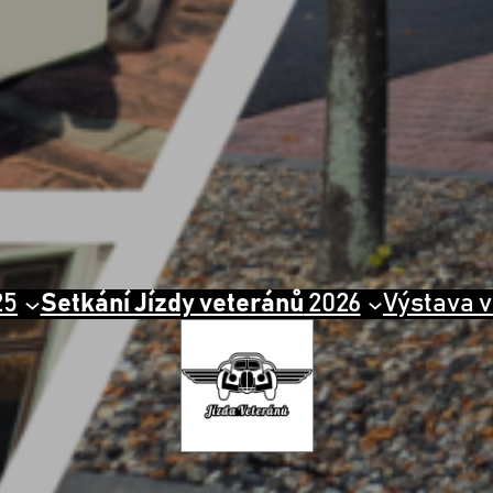
25
Setkání Jízdy veteránů
2026
Výstava v