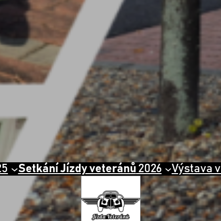
25
Setkání Jízdy veteránů
2026
Výstava v